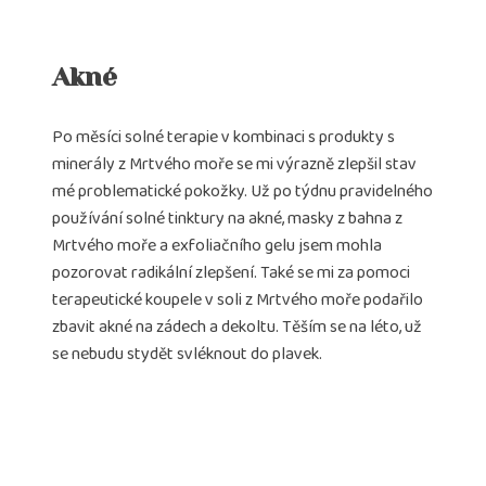
Akné
Po měsíci solné terapie v kombinaci s produkty s
minerály z Mrtvého moře se mi výrazně zlepšil stav
mé problematické pokožky. Už po týdnu pravidelného
používání solné tinktury na akné, masky z bahna z
Mrtvého moře a exfoliačního gelu jsem mohla
pozorovat radikální zlepšení. Také se mi za pomoci
terapeutické koupele v soli z Mrtvého moře podařilo
zbavit akné na zádech a dekoltu. Těším se na léto, už
se nebudu stydět svléknout do plavek.