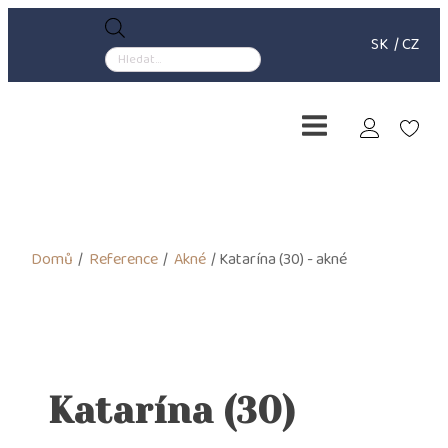
Products
SK
/
CZ
search
Domů
/
Reference
/
Akné
/ Katarína (30) - akné
Katarína (30)