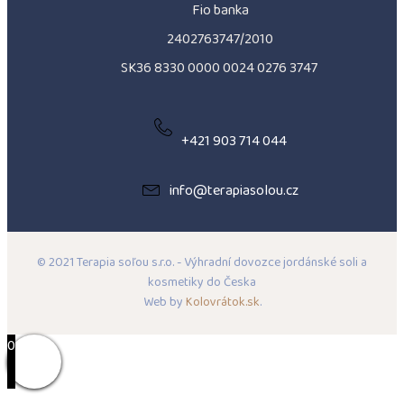
Fio banka
2402763747/2010
SK36 8330 0000 0024 0276 3747
+421 903 714 044
info@terapiasolou.cz
© 2021 Terapia soľou s.r.o. - Výhradní dovozce jordánské soli a
kosmetiky do Česka
Web by
Kolovrátok.sk
.
0