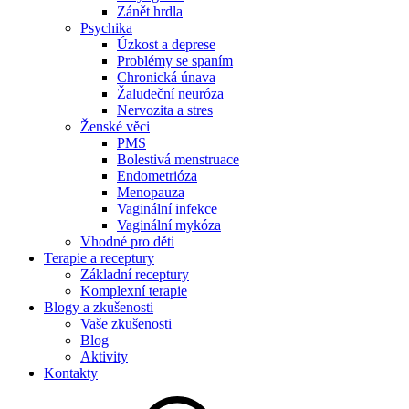
Zánět hrdla
Psychika
Úzkost a deprese
Problémy se spaním
Chronická únava
Žaludeční neuróza
Nervozita a stres
Ženské věci
PMS
Bolestivá menstruace
Endometrióza
Menopauza
Vaginální infekce
Vaginální mykóza
Vhodné pro děti
Terapie a receptury
Základní receptury
Komplexní terapie
Blogy a zkušenosti
Vaše zkušenosti
Blog
Aktivity
Kontakty