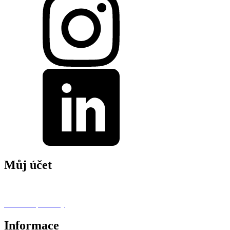
Můj účet
M
ů
j profil
Oblíbené produkty
Informace