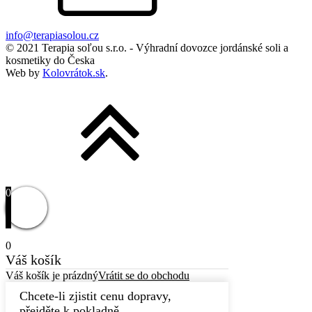
info@terapiasolou.cz
© 2021 Terapia soľou s.r.o. - Výhradní dovozce jordánské soli a
kosmetiky do Česka
Web by
Kolovrátok.sk
.
0
0
Váš košík
Váš košík je prázdný
Vrátit se do obchodu
Chcete-li zjistit cenu dopravy,
přejděte k pokladně.