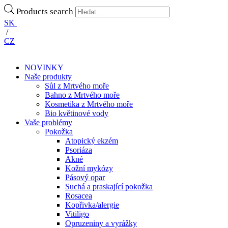
Products search
SK
/
CZ
NOVINKY
Naše produkty
Sůl z Mrtvého moře
Bahno z Mrtvého moře
Kosmetika z Mrtvého moře
Bio květinové vody
Vaše problémy
Pokožka
Atopický ekzém
Psoriáza
Akné
Kožní mykózy
Pásový opar
Suchá a praskající pokožka
Rosacea
Kopřivka/alergie
Vitiligo
Opruzeniny a vyrážky