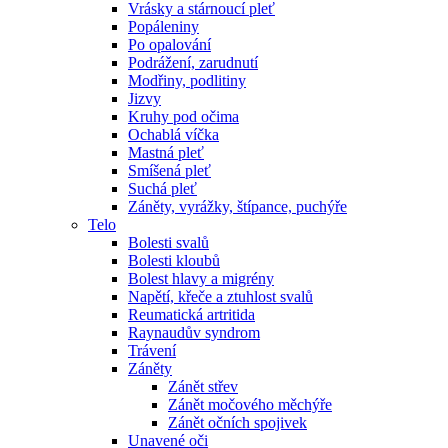
Vrásky a stárnoucí pleť
Popáleniny
Po opalování
Podrážení, zarudnutí
Modřiny, podlitiny
Jizvy
Kruhy pod očima
Ochablá víčka
Mastná pleť
Smíšená pleť
Suchá pleť
Záněty, vyrážky, štípance, puchýře
Telo
Bolesti svalů
Bolesti kloubů
Bolest hlavy a migrény
Napětí, křeče a ztuhlost svalů
Reumatická artritida
Raynaudův syndrom
Trávení
Záněty
Zánět střev
Zánět močového měchýře
Zánět očních spojivek
Unavené oči