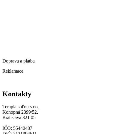
O nás
Novinky
Zlevněné produkty
Obchodní podmínky
Ochrana osobních údajů
Doprava a platba
Reklamace
Kontakty
Kontakty
Terapia soľou s.r.o.
Konopná 2399/52,
Bratislava 821 05
IČO: 55440487
DIČ: 2121994611