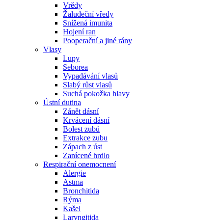
Vrědy
Žaludeční vředy
Snížená imunita
Hojení ran
Pooperační a jiné rány
Vlasy
Lupy
Seborea
Vypadávání vlasů
Slabý růst vlasů
Suchá pokožka hlavy
Ústní dutina
Zánět dásní
Krvácení dásní
Bolest zubů
Extrakce zubu
Zápach z úst
Zanícené hrdlo
Respirační onemocnení
Alergie
Astma
Bronchitida
Rýma
Kašel
Laryngitida