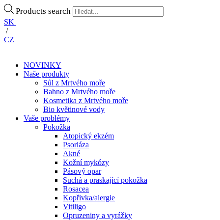
Products search
SK
/
CZ
NOVINKY
Naše produkty
Sůl z Mrtvého moře
Bahno z Mrtvého moře
Kosmetika z Mrtvého moře
Bio květinové vody
Vaše problémy
Pokožka
Atopický ekzém
Psoriáza
Akné
Kožní mykózy
Pásový opar
Suchá a praskající pokožka
Rosacea
Kopřivka/alergie
Vitiligo
Opruzeniny a vyrážky