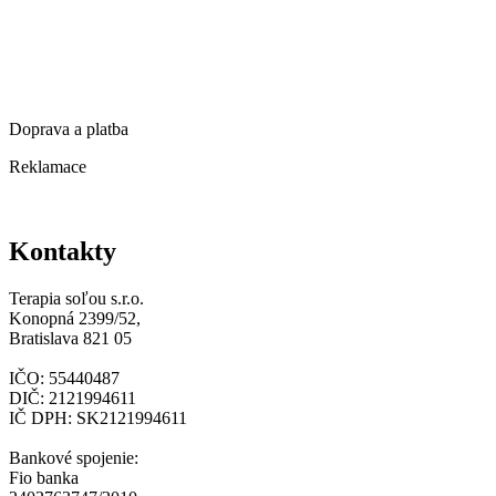
Zlevněné produkty
Obchodní podmínky
Ochrana osobních údajů
Doprava a platba
Reklamace
Kontakty
Kontakty
Terapia soľou s.r.o.
Konopná 2399/52,
Bratislava 821 05
IČO: 55440487
DIČ: 2121994611
IČ DPH: SK2121994611
Bankové spojenie:
Fio banka