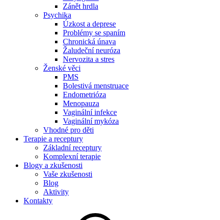
Zánět hrdla
Psychika
Úzkost a deprese
Problémy se spaním
Chronická únava
Žaludeční neuróza
Nervozita a stres
Ženské věci
PMS
Bolestivá menstruace
Endometrióza
Menopauza
Vaginální infekce
Vaginální mykóza
Vhodné pro děti
Terapie a receptury
Základní receptury
Komplexní terapie
Blogy a zkušenosti
Vaše zkušenosti
Blog
Aktivity
Kontakty