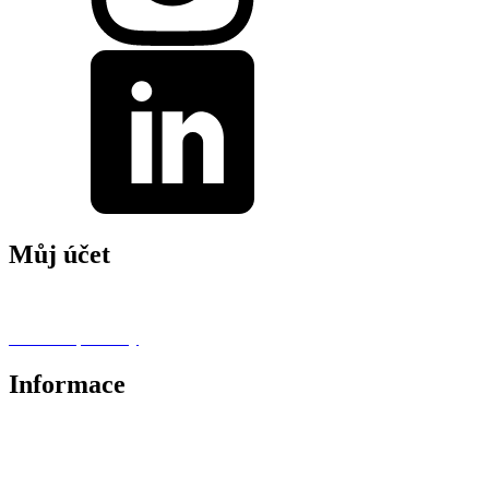
Můj účet
M
ů
j profil
Oblíbené produkty
Informace
O nás
Novinky