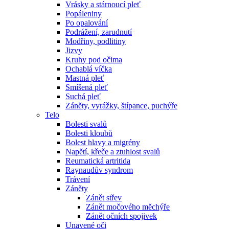
Vrásky a stárnoucí pleť
Popáleniny
Po opalování
Podrážení, zarudnutí
Modřiny, podlitiny
Jizvy
Kruhy pod očima
Ochablá víčka
Mastná pleť
Smíšená pleť
Suchá pleť
Záněty, vyrážky, štípance, puchýře
Telo
Bolesti svalů
Bolesti kloubů
Bolest hlavy a migrény
Napětí, křeče a ztuhlost svalů
Reumatická artritida
Raynaudův syndrom
Trávení
Záněty
Zánět střev
Zánět močového měchýře
Zánět očních spojivek
Unavené oči