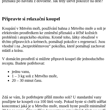
příznaků po návratu z dovolené. Jak tedy ulevit pokožce na déle?
Připravte si relaxační koupel
Koupání v Mrtvém moři, používání bahna z Mrtvého moře a soli je
efektivním prostředkem ke zmírnění příznaků a léčbě kožních
problémů i atopického ekzému. Kromě toho, látky obsažené v
těchto přípravcích a krémech, pomáhají pokožce s regenerací. Jsou
vhodné i na „bezproblémovou“ pokožku, které pomáhají zachovat
mládí a krásu.
V domácím prostředí si můžete připravit koupel dle jednoduchého
receptu. Budete potřebovat:
jednu vanu,
1 – 3 kg soli z Mrtvého moře,
20 – 30 minut času.
Zdá se vám, že potřebujete příliš mnoho soli? U standardní vany
použijete ke koupeli cca 100 litrů vody. Pokud byste si chtěli udělat
koncentraci jaká je u Mrtvého moře, museli byste použít minimálně