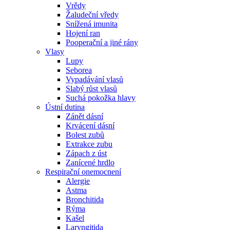
Vrědy
Žaludeční vředy
Snížená imunita
Hojení ran
Pooperační a jiné rány
Vlasy
Lupy
Seborea
Vypadávání vlasů
Slabý růst vlasů
Suchá pokožka hlavy
Ústní dutina
Zánět dásní
Krvácení dásní
Bolest zubů
Extrakce zubu
Zápach z úst
Zanícené hrdlo
Respirační onemocnení
Alergie
Astma
Bronchitida
Rýma
Kašel
Laryngitida