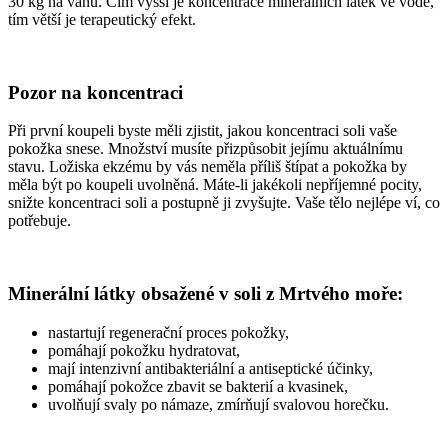
30 kg na vanu. Čím vyšší je koncentrace minerálních látek ve vodě,
tím větší je terapeutický efekt.
Pozor na koncentraci
Při první koupeli byste měli zjistit, jakou koncentraci soli vaše
pokožka snese. Množství musíte přizpůsobit jejímu aktuálnímu
stavu. Ložiska ekzému by vás neměla příliš štípat a pokožka by
měla být po koupeli uvolněná. Máte-li jakékoli nepříjemné pocity,
snižte koncentraci soli a postupně ji zvyšujte. Vaše tělo nejlépe ví, co
potřebuje.
Minerální látky obsažené v soli z Mrtvého moře:
nastartují regenerační proces pokožky,
pomáhají pokožku hydratovat,
mají intenzivní antibakteriální a antiseptické účinky,
pomáhají pokožce zbavit se bakterií a kvasinek,
uvolňují svaly po námaze, zmírňují svalovou horečku.