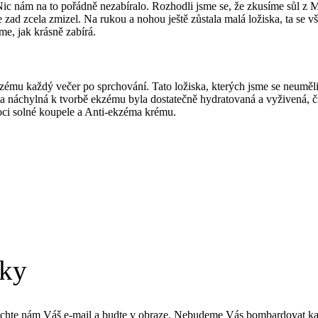
Nic nám na to pořádně nezabíralo. Rozhodli jsme se, že zkusíme sůl 
zad zcela zmizel. Na rukou a nohou ještě zůstala malá ložiska, ta se vša
me, jak krásně zabírá.
ému každý večer po sprchování. Tato ložiska, kterých jsme se neuměli v
žka náchylná k tvorbě ekzému byla dostatečně hydratovaná a vyživená
oci solné koupele a Anti-ekzéma krému.
nky
chte nám Váš e-mail a budte v obraze. Nebudeme Vás bombardovat k