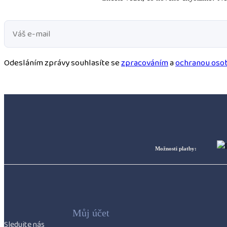
Odesláním zprávy souhlasíte se
zpracováním
a
ochranou osob
Možnosti platby:
Můj účet
Sledujte nás