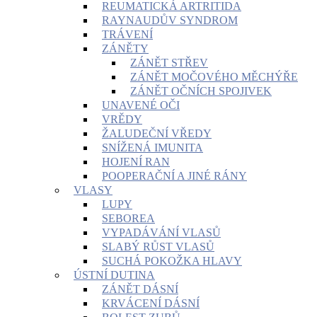
REUMATICKÁ ARTRITIDA
RAYNAUDŮV SYNDROM
TRÁVENÍ
ZÁNĚTY
ZÁNĚT STŘEV
ZÁNĚT MOČOVÉHO MĚCHÝŘE
ZÁNĚT OČNÍCH SPOJIVEK
UNAVENÉ OČI
VRĚDY
ŽALUDEČNÍ VŘEDY
SNÍŽENÁ IMUNITA
HOJENÍ RAN
POOPERAČNÍ A JINÉ RÁNY
VLASY
LUPY
SEBOREA
VYPADÁVÁNÍ VLASŮ
SLABÝ RŮST VLASŮ
SUCHÁ POKOŽKA HLAVY
ÚSTNÍ DUTINA
ZÁNĚT DÁSNÍ
KRVÁCENÍ DÁSNÍ