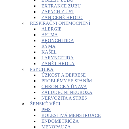
BOLEST ZUBŮ
EXTRAKCE ZUBU
ZÁPACH Z ÚST
ZANÍCENÉ HRDLO
RESPIRAČNÍ ONEMOCNENÍ
ALERGIE
ASTMA
BRONCHITIDA
RÝMA
KAŠEL
LARYNGITIDA
ZÁNĚT HRDLA
PSYCHIKA
ÚZKOST A DEPRESE
PROBLÉMY SE SPANÍM
CHRONICKÁ ÚNAVA
ŽALUDEČNÍ NEURÓZA
NERVOZITA A STRES
ŽENSKÉ VĚCI
PMS
BOLESTIVÁ MENSTRUACE
ENDOMETRIÓZA
MENOPAUZA