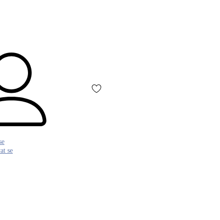
se
at se