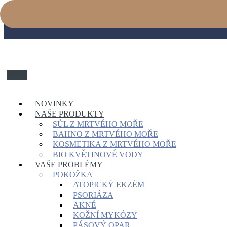
NOVINKY
NAŠE PRODUKTY
SŮL Z MRTVÉHO MOŘE
BAHNO Z MRTVÉHO MOŘE
KOSMETIKA Z MRTVÉHO MOŘE
BIO KVĚTINOVÉ VODY
VAŠE PROBLÉMY
POKOŽKA
ATOPICKÝ EKZÉM
PSORIÁZA
AKNÉ
KOŽNÍ MYKÓZY
PÁSOVÝ OPAR