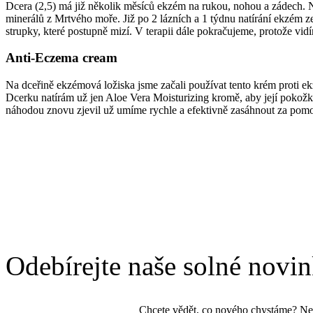
Dcera (2,5) má již několik měsíců ekzém na rukou, nohou a zádech. 
minerálů z Mrtvého moře. Již po 2 lázních a 1 týdnu natírání ekzém ze 
strupky, které postupně mizí. V terapii dále pokračujeme, protože vidí
Anti-Eczema cream
Na dceřině ekzémová ložiska jsme začali používat tento krém proti ekz
Dcerku natírám už jen Aloe Vera Moisturizing kromě, aby její poko
náhodou znovu zjevil už umíme rychle a efektivně zasáhnout za pom
Odebírejte naše solné novi
Chcete vědět, co nového chystáme? Ne