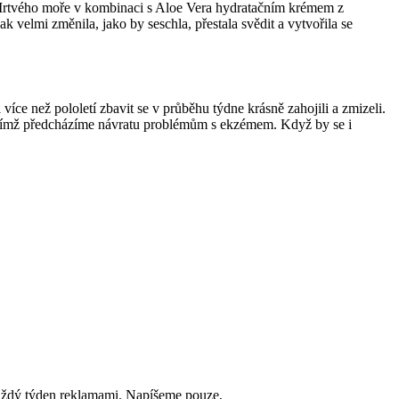
z Mrtvého moře v kombinaci s Aloe Vera hydratačním krémem z
k velmi změnila, jako by seschla, přestala svědit a vytvořila se
íce než pololetí zbavit se v průběhu týdne krásně zahojili a zmizeli.
, čímž předcházíme návratu problémům s ekzémem. Když by se i
aždý týden reklamami. Napíšeme pouze,