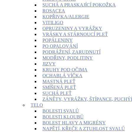
SUCHÁ A PRASKAJÍCÍ POKOŽKA
ROSACEA
KOPŘIVKA/ALERGIE
VITILIGO
OPRUZENINY A VYRÁŽKY
VRÁSKY A STÁRNOUCÍ PLEŤ
POPÁLENINY
PO OPALOVÁNÍ
PODRÁŽENÍ, ZARUDNUTÍ
MODŘINY, PODLITINY
JIZVY
KRUHY POD OČIMA
OCHABLÁ VÍČKA
MASTNÁ PLEŤ
SMÍŠENÁ PLEŤ
SUCHÁ PLEŤ
ZÁNĚTY, VYRÁŽKY, ŠTÍPANCE, PUCHÝ
TELO
BOLESTI SVALŮ
BOLESTI KLOUBŮ
BOLEST HLAVY A MIGRÉNY
NAPĚTÍ, KŘEČE A ZTUHLOST SVALŮ