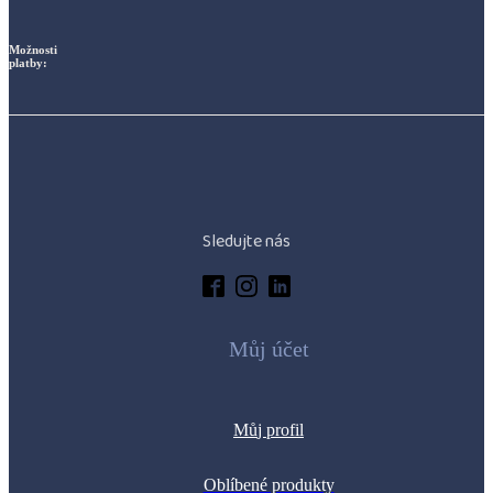
Možnosti
platby:
Sledujte nás
Můj účet
M
ů
j profil
Oblíbené produkty