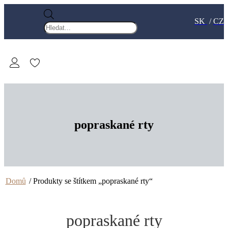
Products
SK
/
CZ
search
popraskané rty
Domů
/ Produkty se štítkem „popraskané rty“
popraskané rty