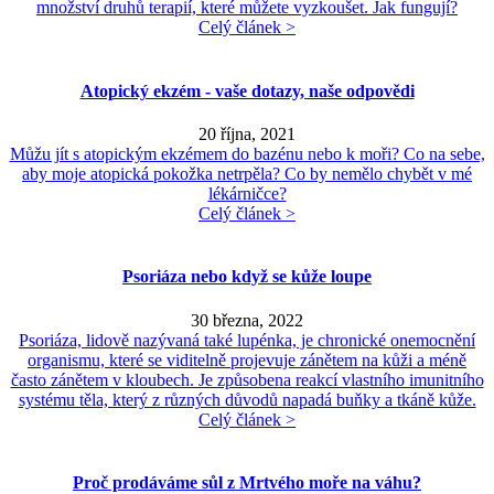
množství druhů terapií, které můžete vyzkoušet. Jak fungují?
Celý článek >
Atopický ekzém - vaše dotazy, naše odpovědi
20 října, 2021
Můžu jít s atopickým ekzémem do bazénu nebo k moři? Co na sebe,
aby moje atopická pokožka netrpěla? Co by nemělo chybět v mé
lékárničce?
Celý článek >
Psoriáza nebo když se kůže loupe
30 března, 2022
Psoriáza, lidově nazývaná také lupénka, je chronické onemocnění
organismu, které se viditelně projevuje zánětem na kůži a méně
často zánětem v kloubech. Je způsobena reakcí vlastního imunitního
systému těla, který z různých důvodů napadá buňky a tkáně kůže.
Celý článek >
Proč prodáváme sůl z Mrtvého moře na váhu?