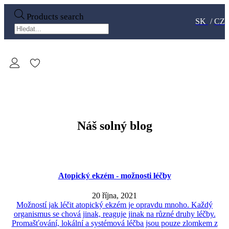
Products search
SK
/
CZ
Náš solný blog
Atopický ekzém - možnosti léčby
20 října, 2021
Možností jak léčit atopický ekzém je opravdu mnoho. Každý
organismus se chová jinak, reaguje jinak na různé druhy léčby.
Promašťování, lokální a systémová léčba jsou pouze zlomkem z