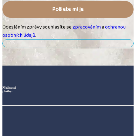
Odesláním zprávy souhlasíte se
zpracováním
a
ochranou
osobních údajů
.
Možnosti
platby: