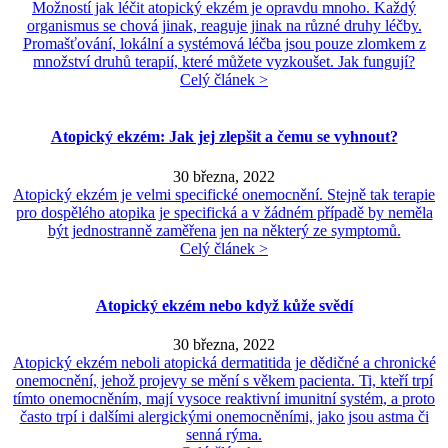
Možností jak léčit atopický ekzém je opravdu mnoho. Každý
organismus se chová jinak, reaguje jinak na různé druhy léčby.
Promašťování, lokální a systémová léčba jsou pouze zlomkem z
množství druhů terapií, které můžete vyzkoušet. Jak fungují?
Celý článek >
Atopický ekzém: Jak jej zlepšit a čemu se vyhnout?
30 března, 2022
Atopický ekzém je velmi specifické onemocnění. Stejně tak terapie
pro dospělého atopika je specifická a v žádném případě by neměla
být jednostranně zaměřena jen na některý ze symptomů.
Celý článek >
Atopický ekzém nebo když kůže svědí
30 března, 2022
Atopický ekzém neboli atopická dermatitida je dědičné a chronické
onemocnění, jehož projevy se mění s věkem pacienta. Ti, kteří trpí
tímto onemocněním, mají vysoce reaktivní imunitní systém, a proto
často trpí i dalšími alergickými onemocněními, jako jsou astma či
senná rýma.