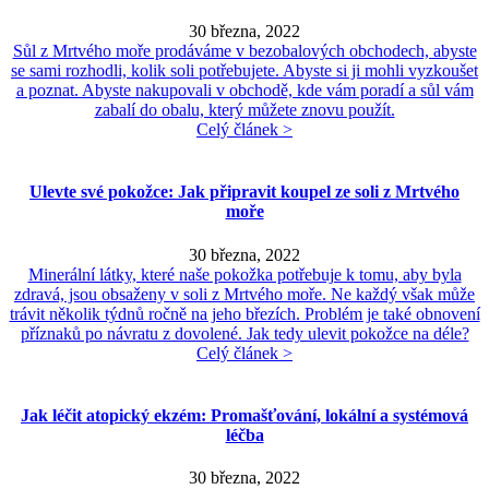
30 března, 2022
Sůl z Mrtvého moře prodáváme v bezobalových obchodech, abyste
se sami rozhodli, kolik soli potřebujete. Abyste si ji mohli vyzkoušet
a poznat. Abyste nakupovali v obchodě, kde vám poradí a sůl vám
zabalí do obalu, který můžete znovu použít.
Celý článek >
Ulevte své pokožce: Jak připravit koupel ze soli z Mrtvého
moře
30 března, 2022
Minerální látky, které naše pokožka potřebuje k tomu, aby byla
zdravá, jsou obsaženy v soli z Mrtvého moře. Ne každý však může
trávit několik týdnů ročně na jeho březích. Problém je také obnovení
příznaků po návratu z dovolené. Jak tedy ulevit pokožce na déle?
Celý článek >
Jak léčit atopický ekzém: Promašťování, lokální a systémová
léčba
30 března, 2022