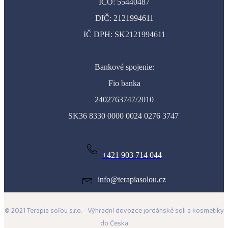
IČO: 55440487
DIČ: 2121994611
IČ DPH: SK2121994611
Bankové spojenie:
Fio banka
2402763747/2010
SK36 8330 0000 0024 0276 3747
+421 903 714 044
info@terapiasolou.cz
© 2021 Terapia soľou s.r.o. - Výhradní dovozce jordánské soli a kosmetiky
do Česka