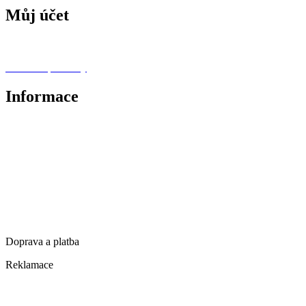
Můj účet
M
ů
j profil
Oblíbené produkty
Informace
O nás
Novinky
Zlevněné produkty
Obchodní podmínky
Ochrana osobních údajů
Doprava a platba
Reklamace
Kontakty