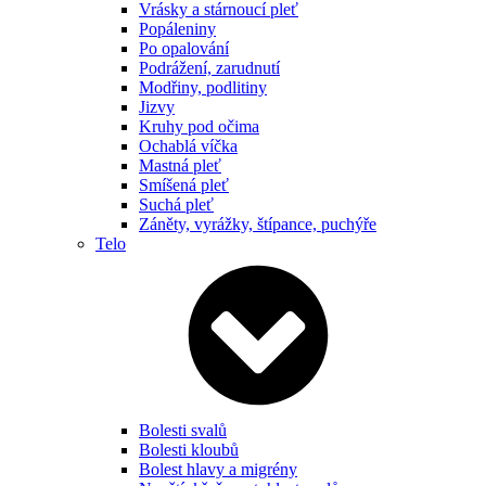
Vrásky a stárnoucí pleť
Popáleniny
Po opalování
Podrážení, zarudnutí
Modřiny, podlitiny
Jizvy
Kruhy pod očima
Ochablá víčka
Mastná pleť
Smíšená pleť
Suchá pleť
Záněty, vyrážky, štípance, puchýře
Telo
Bolesti svalů
Bolesti kloubů
Bolest hlavy a migrény