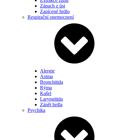
Extrakce zubu
Zápach z úst
Zanícené hrdlo
Respirační onemocnení
Alergie
Astma
Bronchitida
Rýma
Kašel
Laryngitida
Zánět hrdla
Psychika