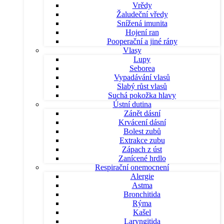
Vrědy
Žaludeční vředy
Snížená imunita
Hojení ran
Pooperační a jiné rány
Vlasy
Lupy
Seborea
Vypadávání vlasů
Slabý růst vlasů
Suchá pokožka hlavy
Ústní dutina
Zánět dásní
Krvácení dásní
Bolest zubů
Extrakce zubu
Zápach z úst
Zanícené hrdlo
Respirační onemocnení
Alergie
Astma
Bronchitida
Rýma
Kašel
Laryngitida