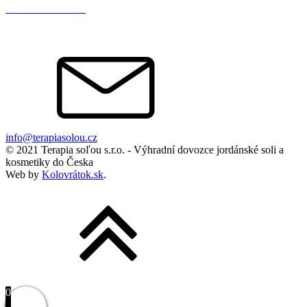
+421 903 714 044
info@terapiasolou.cz
© 2021 Terapia soľou s.r.o. - Výhradní dovozce jordánské soli a
kosmetiky do Česka
Web by
Kolovrátok.sk
.
0