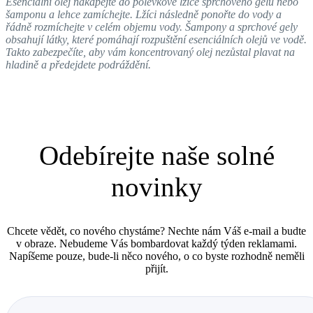
Esenciální olej nakapejte do polévkové lžíce sprchového gelu nebo
šamponu a lehce zamíchejte. Lžíci následně ponořte do vody a
řádně rozmíchejte v celém objemu vody. Šampony a sprchové gely
obsahují látky, které pomáhají rozpuštění esenciálních olejů ve vodě.
Takto zabezpečíte, aby vám koncentrovaný olej nezůstal plavat na
hladině a předejdete podráždění.
Odebírejte naše solné
novinky
Chcete vědět, co nového chystáme? Nechte nám Váš e-mail a budte
v obraze. Nebudeme Vás bombardovat každý týden reklamami.
Napíšeme pouze, bude-li něco nového, o co byste rozhodně neměli
přijít.