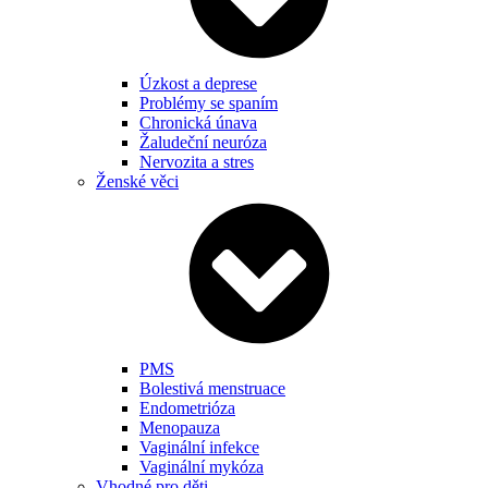
Úzkost a deprese
Problémy se spaním
Chronická únava
Žaludeční neuróza
Nervozita a stres
Ženské věci
PMS
Bolestivá menstruace
Endometrióza
Menopauza
Vaginální infekce
Vaginální mykóza
Vhodné pro děti