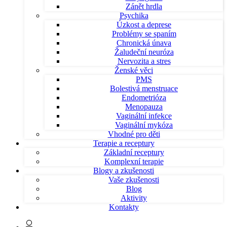
Zánět hrdla
Psychika
Úzkost a deprese
Problémy se spaním
Chronická únava
Žaludeční neuróza
Nervozita a stres
Ženské věci
PMS
Bolestivá menstruace
Endometrióza
Menopauza
Vaginální infekce
Vaginální mykóza
Vhodné pro děti
Terapie a receptury
Základní receptury
Komplexní terapie
Blogy a zkušenosti
Vaše zkušenosti
Blog
Aktivity
Kontakty