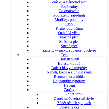
Vrásky a stárnoucí pleť
Popáleniny
Po opalování
Podrážení, zarudnutí
Modřiny, podlitiny
Jizvy
Kruhy pod očima
Ochablá víčka
Mastná pleť
Smíšená pleť
Suchá pleť
Záněty, vyrážky, štípance, puchýře
Telo
Bolesti svalů
Bolesti kloubů
Bolest hlavy a migrény
Napětí, křeče a ztuhlost svalů
Reumatická artritida
Raynaudův syndrom
Trávení
Záněty
Zánět střev
Zánět močového měchýře
Zánět očních spojivek
Unavené oči