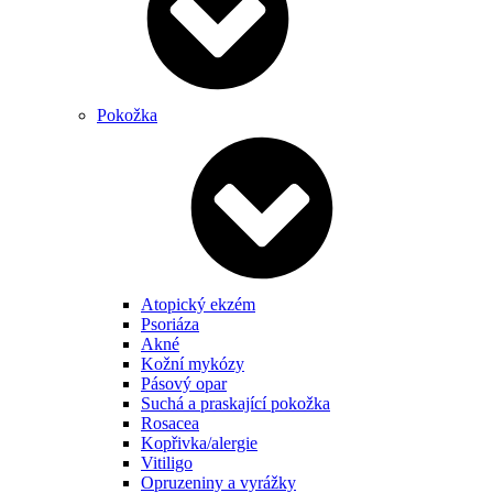
Pokožka
Atopický ekzém
Psoriáza
Akné
Kožní mykózy
Pásový opar
Suchá a praskající pokožka
Rosacea
Kopřivka/alergie
Vitiligo
Opruzeniny a vyrážky