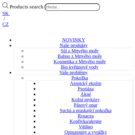
Products search
SK
/
CZ
NOVINKY
Naše produkty
Sůl z Mrtvého moře
Bahno z Mrtvého moře
Kosmetika z Mrtvého moře
Bio květinové vody
Vaše problémy
Pokožka
Atopický ekzém
Psoriáza
Akné
Kožní mykózy
Pásový opar
Suchá a praskající pokožka
Rosacea
Kopřivka/alergie
Vitiligo
Opruzeniny a vyrážky