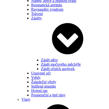
Napětí, křeče a ztuhlost svalů
Reumatická artritida
Raynaudův syndrom
Trávení
Záněty
Zánět střev
Zánět močového měchýře
Zánět očních spojivek
Unavené oči
Vrědy
Žaludeční vředy
Snížená imunita
Hojení ran
Pooperační a jiné rány
Vlasy