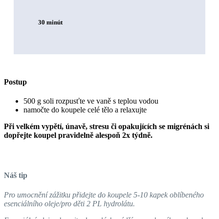
30 minút
Postup
500 g soli rozpusťte ve vaně s teplou vodou
namočte do koupele celé tělo a relaxujte
Při velkém vypětí, únavě, stresu či opakujících se migrénách si
dopřejte koupel pravidelně alespoň 2x týdně.
Náš tip
Pro umocnění zážitku přidejte do koupele 5-10 kapek oblíbeného
esenciálního oleje/pro děti 2 PL hydrolátu.